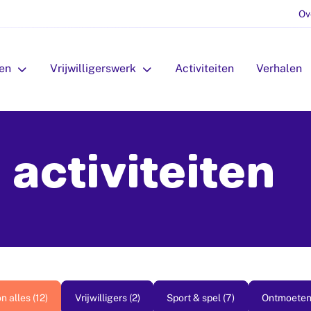
Ov
en
openSubmenu: Diensten
Vrijwilligerswerk
openSubmenu: Vrijwilligerswerk
Activiteiten
Verhalen
activiteiten
n alles (12)
Vrijwilligers (2)
Sport & spel (7)
Ontmoeten 