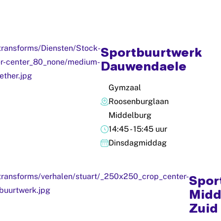
Sportbuurtwerk
Dauwendaele
Gymzaal
Roosenburglaan
Middelburg
14:45 - 15:45 uur
Dinsdagmiddag
Spor
Midd
Zuid