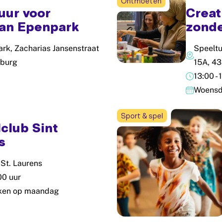
Ontmoeten
uur voor
Creat
Van Epenpark
zonde
rk, Zacharias Jansenstraat
Speeltu
lburg
15A, 4
13:00 - 
Woensd
Sport & spel
club Sint
s
 St. Laurens
:00 uur
ken op maandag