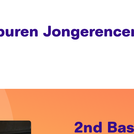
puren Jongerence
2nd Ba