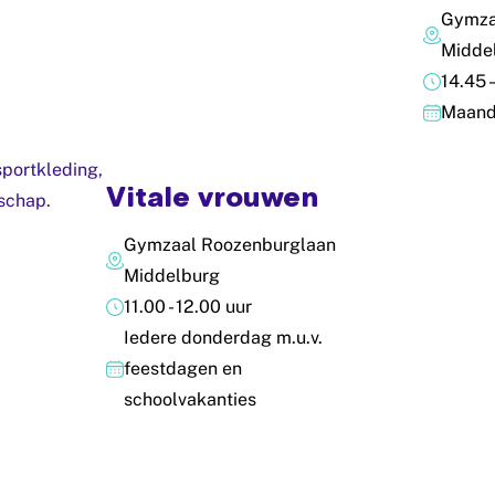
Gymzaa
Midde
14.45 
Maand
Vitale vrouwen
Gymzaal Roozenburglaan
Middelburg
11.00 - 12.00 uur
Iedere donderdag m.u.v.
feestdagen en
schoolvakanties