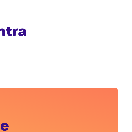
ntra
se