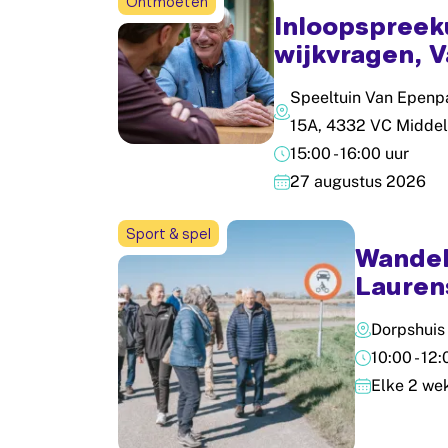
Ontmoeten
Inloopspreek
wijkvragen, 
Speeltuin Van Epenpa
15A, 4332 VC Midde
15:00 - 16:00 uur
27 augustus 2026
Sport & spel
Wandel
Lauren
Dorpshuis
10:00 - 12
Elke 2 we