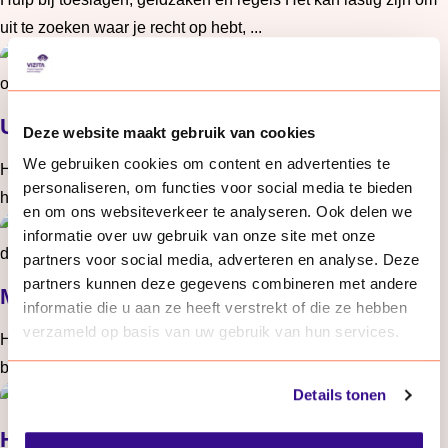
uit te zoeken waar je recht op hebt, ...
Lees meer: Toeslagen
Uitkering en werk
Deze website maakt gebruik van cookies
We gebruiken cookies om content en advertenties te
Hulp bij aanvragen van uitkeringen of toeslagen Soms heb je
personaliseren, om functies voor social media te bieden
hulp nodig bij het aanvragen van uitkeri ...
en om ons websiteverkeer te analyseren. Ook delen we
Lees meer: Uitkering en werk
informatie over uw gebruik van onze site met onze
partners voor social media, adverteren en analyse. Deze
partners kunnen deze gegevens combineren met andere
Moeilijke brieven
informatie die u aan ze heeft verstrekt of die ze hebben
verzameld op basis van uw gebruik van hun services.
Hulp bij moeilijke brieven en formulieren Soms ontvang je een
brief die je niet goed begrijpt. Bijvo ...
Lees meer: Moeilijke brieven
Details tonen
Hulp bij geldzorgen