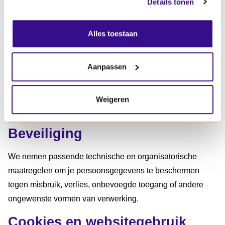
Details tonen
Intrekken van je toestemming
Overdraagbaarheid van je gegevens
Alles toestaan
Wil je gebruikmaken van deze rechten? Neem dan contact
met ons op via
bedrijfsbureau@vizita.nl
of stuur ons een
Aanpassen
brief met je naam, adres en telefoonnummer. We reageren
binnen één maand. We vragen je om een geldig
legitimatiebewijs te tonen zodat we zeker weten dat de
Weigeren
gegevens bij jou horen.
Beveiliging
We nemen passende technische en organisatorische
maatregelen om je persoonsgegevens te beschermen
tegen misbruik, verlies, onbevoegde toegang of andere
ongewenste vormen van verwerking.
Cookies en websitegebruik