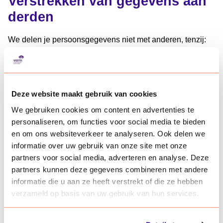
Verstrekken van gegevens aan
derden
We delen je persoonsgegevens niet met anderen, tenzij:
je daar zelf toestemming voor hebt gegeven,
het nodig is voor de uitvoering van onze
overeenkomst, of
Deze website maakt gebruik van cookies
we dit wettelijk verplicht zijn (bijvoorbeeld door een
We gebruiken cookies om content en advertenties te
rechterlijke uitspraak, of bij fraude of misbruik).
personaliseren, om functies voor social media te bieden
en om ons websiteverkeer te analyseren. Ook delen we
Jouw rechten
informatie over uw gebruik van onze site met onze
partners voor social media, adverteren en analyse. Deze
Je hebt recht op:
partners kunnen deze gegevens combineren met andere
informatie die u aan ze heeft verstrekt of die ze hebben
Inzage in je gegevens
verzameld op basis van uw gebruik van hun services.
Correctie of verwijdering van je gegevens
Beperking van de verwerking