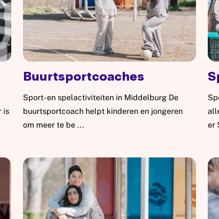
Buurtsportcoaches
S
Sport- en spelactiviteiten in Middelburg De
Spo
 is
buurtsportcoach helpt kinderen en jongeren
all
om meer te be ...
er 
Lees meer: Buurtsportcoaches
Le
 scholen