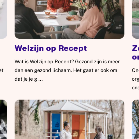
Welzijn op Recept
Z
o
Wat is Welzijn op Recept? Gezond zijn is meer
et
dan een gezond lichaam. Het gaat er ook om
Ond
dat je je g ...
org
Lees meer: Welzijn op Recept
ond
Lee