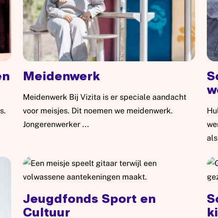
en
Meidenwerk
S
w
Meidenwerk Bij Vizita is er speciale aandacht
s.
voor meisjes. Dit noemen we meidenwerk.
Hu
Jongerenwerker ...
wer
Lees meer: Meidenwerk
als
ren
Le
Jeugdfonds Sport en
S
Cultuur
k