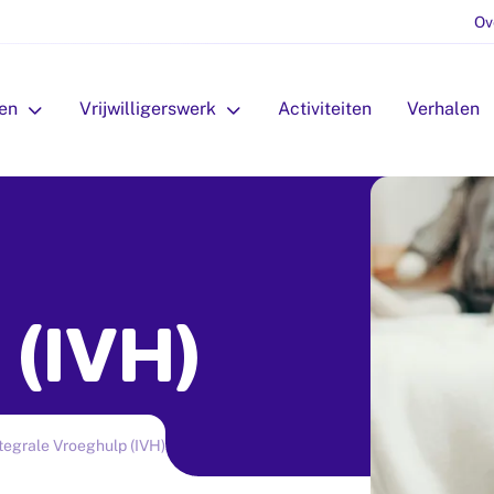
Ov
en
openSubmenu: Diensten
Vrijwilligerswerk
openSubmenu: Vrijwilligerswerk
Activiteiten
Verhalen
(IVH)
tegrale Vroeghulp (IVH)