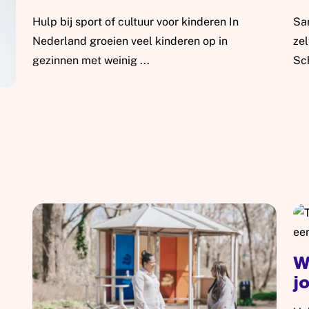
Hulp bij sport of cultuur voor kinderen In
Sa
Nederland groeien veel kinderen op in
ze
gezinnen met weinig ...
Sc
Lees meer: Jeugdfonds Sport en Cultuur
Lee
W
j