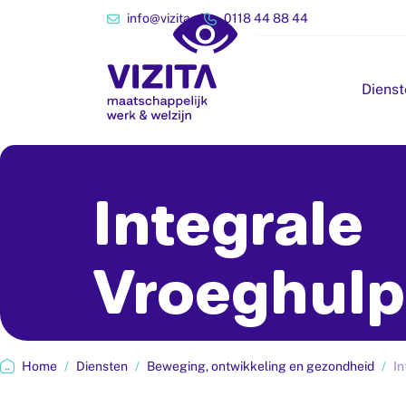
info@vizita.nl
0118 44 88 44
Dienst
Integrale
Vroeghulp
Home
/
Diensten
/
Beweging, ontwikkeling en gezondheid
/
In