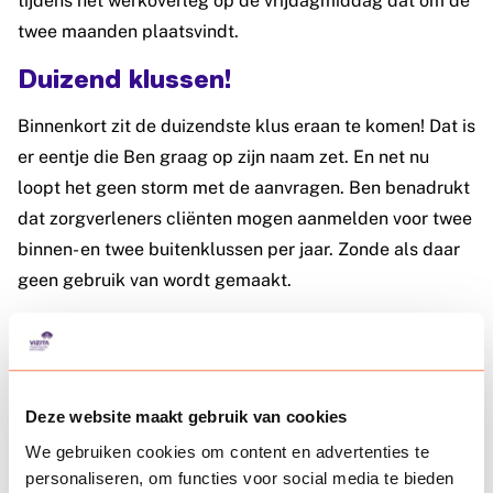
tijdens het werkoverleg op de vrijdagmiddag dat om de
twee maanden plaatsvindt.
Duizend klussen!
Binnenkort zit de duizendste klus eraan te komen! Dat is
er eentje die Ben graag op zijn naam zet. En net nu
loopt het geen storm met de aanvragen. Ben benadrukt
dat zorgverleners cliënten mogen aanmelden voor twee
binnen- en twee buitenklussen per jaar. Zonde als daar
geen gebruik van wordt gemaakt.
Dankzij Hart voor de Zorg én de inzet
van betrokken vrijwilligers zoals Ben,
Jet, Ton en Chris kan mevrouw Baart
elke dag met een gerust hart thuis
Deze website maakt gebruik van cookies
wonen. En dát maakt het verschil.
We gebruiken cookies om content en advertenties te
personaliseren, om functies voor social media te bieden