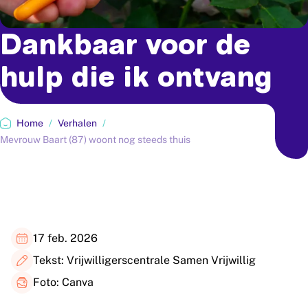
Dankbaar
voor
de
hulp
die
ik
ontvang
Home
/
Verhalen
/
Mevrouw Baart (87) woont nog steeds thuis
17 feb. 2026
Tekst: Vrijwilligerscentrale Samen Vrijwillig
Foto: Canva