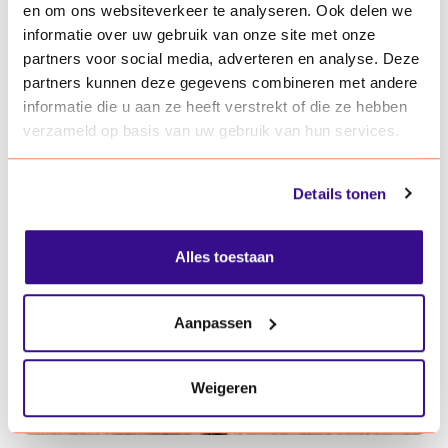
Gerelateerde verhalen
en om ons websiteverkeer te analyseren. Ook delen we
informatie over uw gebruik van onze site met onze
partners voor social media, adverteren en analyse. Deze
LEES ALLE VERHALEN
partners kunnen deze gegevens combineren met andere
informatie die u aan ze heeft verstrekt of die ze hebben
verzameld op basis van uw gebruik van hun services.
10 jul. 2026
Details tonen
Alles toestaan
Aanpassen
Weigeren