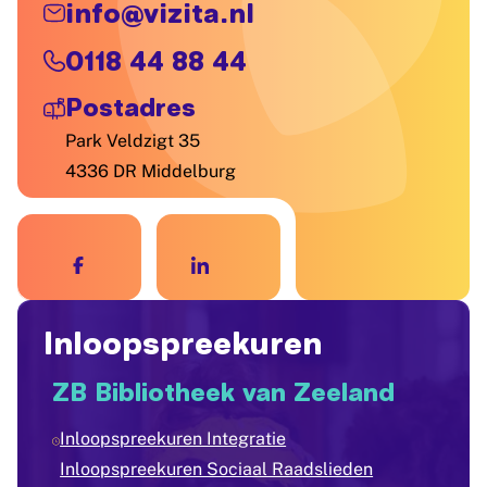
info@vizita.nl
0118 44 88 44
Postadres
Park Veldzigt 35
4336 DR Middelburg
Inloopspreekuren
ZB Bibliotheek van Zeeland
Inloopspreekuren Integratie
Inloopspreekuren Sociaal Raadslieden