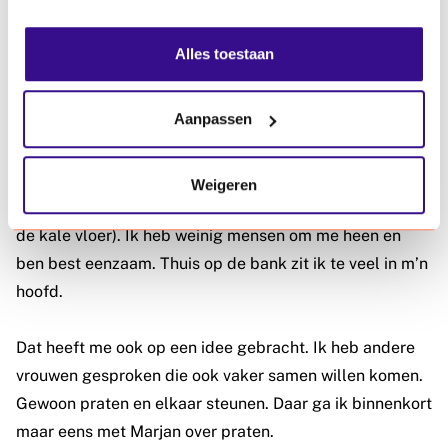
Het lijkt wel of je nooit thuiszit.
Alles toestaan
Dat klopt. Ik ben graag bezig en kan niet stil zitten. Zo
zit ik in elkaar. Tegelijk wíl ik ook niet thuiszitten. Ik heb
Aanpassen
een heftige tijd gehad met het overlijden van m’n man
en het was ook hard werken om hier te aarden en alles
rond mijn appartement te regelen (nu ziet het er leuk
Weigeren
uit, maar er was hier niks: in het begin op matrassen op
de kale vloer). Ik heb weinig mensen om me heen en
ben best eenzaam. Thuis op de bank zit ik te veel in m’n
hoofd.
Dat heeft me ook op een idee gebracht. Ik heb andere
vrouwen gesproken die ook vaker samen willen komen.
Gewoon praten en elkaar steunen. Daar ga ik binnenkort
maar eens met Marjan over praten.