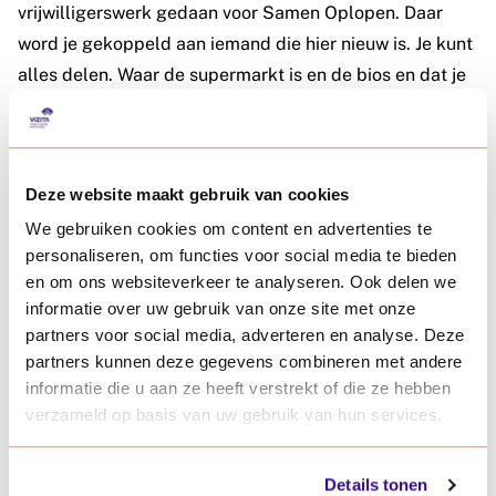
vrijwilligerswerk gedaan voor Samen Oplopen. Daar
word je gekoppeld aan iemand die hier nieuw is. Je kunt
alles delen. Waar de supermarkt is en de bios en dat je
fietsles kunt krijgen. Door er gewoon voor iemand te
zijn, geef je al zo veel emotionele steun. Dat is heel veel
waard. Ik heb mezelf er in mijn eentje doorheen
Deze website maakt gebruik van cookies
gevochten in het begin. Ik zorg graag dat dat voor
anderen niet nodig is.
We gebruiken cookies om content en advertenties te
personaliseren, om functies voor social media te bieden
en om ons websiteverkeer te analyseren. Ook delen we
Ook werk ik voor Manteling. Ik bezoek om de week een
informatie over uw gebruik van onze site met onze
mevrouw waar ik verschillende dingen voor doe. Soms
partners voor social media, adverteren en analyse. Deze
help ik haar met boodschappen doen, of we gaan
partners kunnen deze gegevens combineren met andere
samen naar de Groenrijk of een koffietje doen op de
informatie die u aan ze heeft verstrekt of die ze hebben
Markt. M’n collega’s zeggen wel eens: ‘je bent gek! Je
verzameld op basis van uw gebruik van hun services.
kunt ook overuren maken en extra geld verdienen.’ Maar
ik verdien juist heel veel door vrijwilligerswerk te doen.
Details tonen