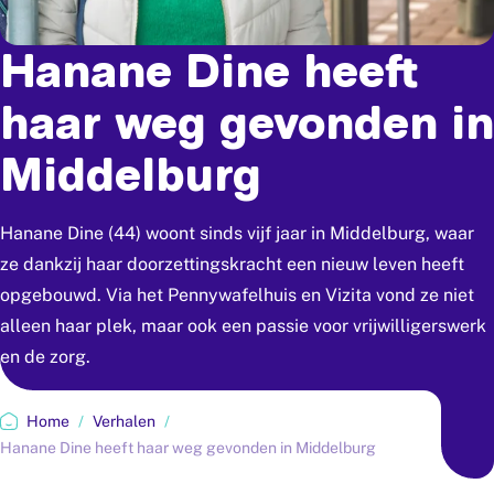
Hanane
Dine
heeft
haar
weg
gevonden
in
Middelburg
Hanane Dine (44) woont sinds vijf jaar in Middelburg, waar
ze dankzij haar doorzettingskracht een nieuw leven heeft
opgebouwd. Via het Pennywafelhuis en Vizita vond ze niet
alleen haar plek, maar ook een passie voor vrijwilligerswerk
en de zorg.
Home
/
Verhalen
/
Hanane Dine heeft haar weg gevonden in Middelburg