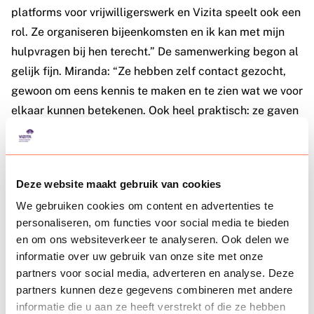
platforms voor vrijwilligerswerk en Vizita speelt ook een
rol. Ze organiseren bijeenkomsten en ik kan met mijn
hulpvragen bij hen terecht.” De samenwerking begon al
gelijk fijn. Miranda: “Ze hebben zelf contact gezocht,
gewoon om eens kennis te maken en te zien wat we voor
elkaar kunnen betekenen. Ook heel praktisch: ze gaven
toen gelijk een lijstje met tips en informatie. Ze zijn heel
betrokken en geïnteresseerd. Zowel in mij als persoon
als in onze organisatie. Ze bellen of mailen regelmatig
Deze website maakt gebruik van cookies
even om te vragen hoe alles gaat en of ze iets voor ons
We gebruiken cookies om content en advertenties te
kunnen betekenen. Daardoor zijn de lijntjes heel kort. Ik
personaliseren, om functies voor social media te bieden
weet dat ik ze altijd kan bellen om even te sparren en
en om ons websiteverkeer te analyseren. Ook delen we
dat doe ik dan ook. Andersom gebeurt het ook. Laatst
informatie over uw gebruik van onze site met onze
hadden ze iemand die zich bij hen had aangemeld
partners voor social media, adverteren en analyse. Deze
omdat hij vrijwilligerswerk zocht. Dus wilden ze kijken of
partners kunnen deze gegevens combineren met andere
daar een plekje voor was bij ons. Het is gewoon een
informatie die u aan ze heeft verstrekt of die ze hebben