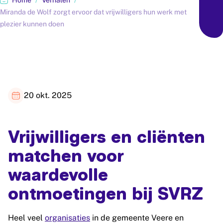
Home
/
Verhalen
/
Miranda de Wolf zorgt ervoor dat vrijwilligers hun werk met
plezier kunnen doen
20 okt. 2025
Vrijwilligers en cliënten
matchen voor
waardevolle
ontmoetingen bij SVRZ
Heel veel
organisaties
in de gemeente Veere en