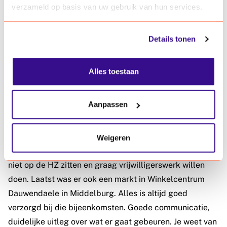
verzameld op basis van uw gebruik van hun services.
fijne, makkelijk benaderbare organisatie. Ze helpen je
echt op weg. Ik denk dat we in de toekomst nog veel
contact zullen hebben. De samenwerking met Vizita
Details tonen
voelt heel goed en waardevol.”
Alles toestaan
Vrijwilligersmarkt
SVRZ (en dus ook Miranda) staat regelmatig op de
Aanpassen
vrijwilligersmarkten die Vizita organiseert. Miranda: “Ik
heb inmiddels twee keer bij HZ University of Applied
Sciences op de markt gestaan. Dan bereik je heel veel
Weigeren
mensen in één keer. Studenten, maar ook mensen die
niet op de HZ zitten en graag vrijwilligerswerk willen
doen. Laatst was er ook een markt in Winkelcentrum
Dauwendaele in Middelburg. Alles is altijd goed
verzorgd bij die bijeenkomsten. Goede communicatie,
duidelijke uitleg over wat er gaat gebeuren. Je weet van